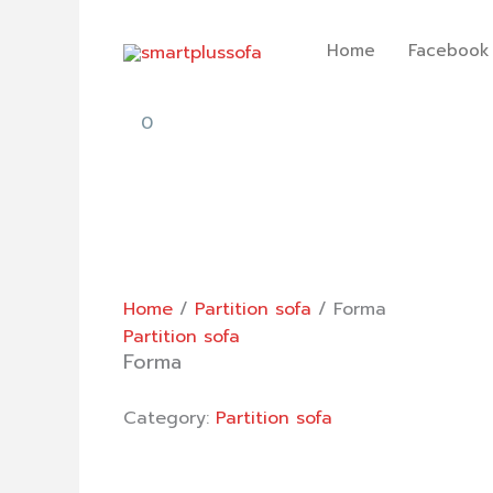
Skip
to
Home
Facebook
content
0
Home
/
Partition sofa
/ Forma
Partition sofa
Forma
Category:
Partition sofa