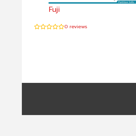
Fuji
0
reviews