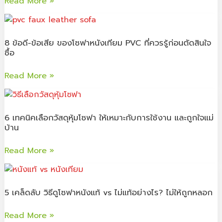
Read More »
รู้
อะไร?
ไว้
ใช้
8
ก่อน
แล้ว
ข้อดี-
เลือก
8 ข้อดี-ข้อเสีย ของโซฟาหนังเทียม PVC ที่ควรรู้ก่อนตัดสินใจ
ดี
ข้อ
ซื้อ
ซื้อ
ไหม
เสีย
ควร
ของ
Read More »
รู้
โซฟา
ไว้
หนัง
6
ก่อน
เทียม
เทคนิค
6 เทคนิคเลือกวัสดุหุ้มโซฟา ให้เหมาะกับการใช้งาน และถูกใจแม่
ตัดสิน
PVC
เลือก
บ้าน
ใจ
ที่
วัสดุ
ซื้อ
ควร
หุ้ม
Read More »
รู้
โซฟา
ก่อน
ให้
5
ตัดสิน
เหมาะ
เคล็ด
5 เคล็ดลับ วิธีดูโซฟาหนังแท้ vs ไม่แท้อย่างไร? ไม่ให้ถูกหลอก
ใจ
กับ
ลับ
ซื้อ
การ
วิธี
Read More »
ใช้
ดู