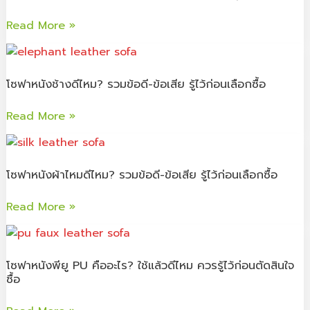
เสมอ
ให้
นอน
Read More »
สวย
มี
หรูหรา
ลิ้น
โซฟา
ใน
ชัก
หนัง
รา
เก็บ
โซฟาหนังช้างดีไหม? รวมข้อดี-ข้อเสีย รู้ไว้ก่อนเลือกซื้อ
ช้าง
คา
ของ
ดี
เบาๆ
ได้
Read More »
ไหม?
ใช้
รวม
โซฟา
แล้ว
ข้อดี-
หนัง
คุ้ม
ข้อ
โซฟาหนังผ้าไหมดีไหม? รวมข้อดี-ข้อเสีย รู้ไว้ก่อนเลือกซื้อ
ผ้า
แน่นอน!
เสีย
ไหม
รู้
Read More »
ดี
ไว้
ไหม?
โซฟา
ก่อน
รวม
หนัง
เลือก
ข้อดี-
โซฟาหนังพียู PU คืออะไร? ใช้แล้วดีไหม ควรรู้ไว้ก่อนตัดสินใจ
พียู
ซื้อ
ซื้อ
ข้อ
PU
เสีย
คือ