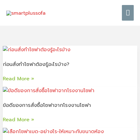
Skip
Mai
to
content
Me
ก่อน
สั่ง
ก่อนสั่งทำโซฟาต้องรู้อะไรบ้าง?
ทำ
โซฟา
Read More »
ต้อง
รู้
ข้อดี
อะไร
ของ
บ้าง?
ข้อดีของการสั่งซื้อโซฟาจากโรงงานโซฟา​
การ
สั่ง
Read More »
ซื้อ
โซฟา
เลือก
จาก
“โซฟา