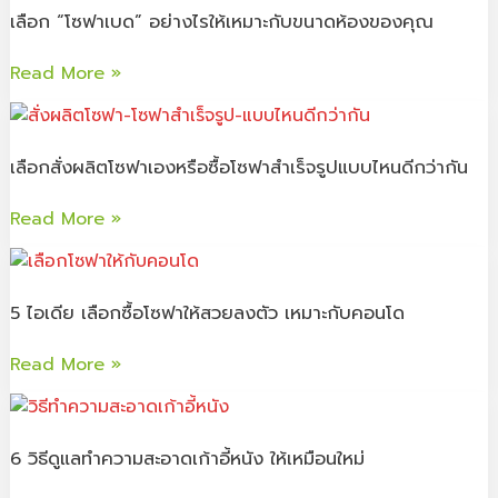
โรงงาน
เลือก “โซฟาเบด” อย่างไรให้เหมาะกับขนาดห้องของคุณ
เบด”
โซฟา​
อย่างไร
Read More »
ให้
เหมาะ
เลือก
กับ
สั่ง
ขนาด
เลือกสั่งผลิตโซฟาเองหรือซื้อโซฟาสำเร็จรูปแบบไหนดีกว่ากัน
ผลิต
ห้อง
โซฟา
ของ
Read More »
เอง
คุณ
หรือ
5
ซื้อ
ไอ
โซฟา
5 ไอเดีย เลือกซื้อโซฟาให้สวยลงตัว เหมาะกับคอนโด
เดีย
สำเร็จรูป
เลือก
แบบ
Read More »
ซื้อ
ไหน
โซฟา
6
ดี
ให้
วิธี
กว่า
สวย
6 วิธีดูแลทําความสะอาดเก้าอี้หนัง ให้เหมือนใหม่
ดู
กัน
ลงตัว
แลทํา