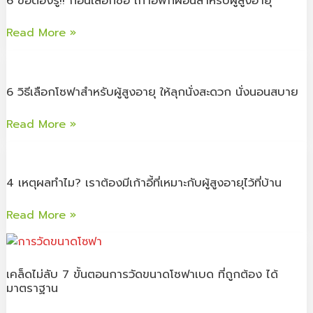
6 ข้อต้องรู้!! ก่อนเลือกซื้อ เก้าอี้พักผ่อนสำหรับผู้สูงอายุ
ต้อง
ไว้
รู้!!
ไหน
Read More »
ก่อน
ดี?
เลือก
6
บริจาค
ซื้อ
วิธี
ได้ที่
เก้าอี้
6 วิธีเลือกโซฟาสำหรับผู้สูงอายุ ให้ลุกนั่งสะดวก นั่งนอนสบาย
เลือก
ไหน
พัก
โซฟา
บ้าง
Read More »
ผ่อน
สำหรับ
สำหรับ
ผู้
4
ผู้
สูง
เหตุผล
สูง
อายุ
4 เหตุผลทำไม? เราต้องมีเก้าอี้ที่เหมาะกับผู้สูงอายุไว้ที่บ้าน
ทำไม?
อายุ
ให้
เรา
Read More »
ลุก
ต้อง
นั่ง
มี
เคล็ด
สะดวก
เก้าอี้
ไม่
นั่ง
ที่
เคล็ดไม่ลับ 7 ขั้นตอนการวัดขนาดโซฟาเบด ที่ถูกต้อง ได้
ลับ
นอน
มาตราฐาน
เหมาะ
7
สบาย
กับ
ขั้น