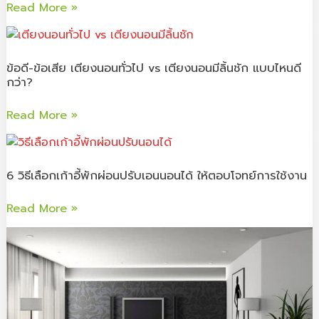
เหมาะ
Read More »
ความ
กับ
สะอาด
ข้อดี-
คอน
เก้าอี้
ข้อ
โด
หนัง
ข้อดี-ข้อเสีย เตียงนอนทั่วไป vs เตียงนอนมีลิ้นชัก แบบไหนดี
เสีย
กว่า?
ให้
เตียง
เหมือน
นอน
Read More »
ใหม่
ทั่วไป
vs
6
เตียง
วิธี
6 วิธีเลือกเก้าอี้พักผ่อนปรับเอนนอนได้ ให้ตอบโจทย์การใช้งาน
นอน
เลือก
มี
เก้าอี้
Read More »
ลิ้น
พัก
ชัก
ผ่อน
5
แบบ
ปรับ
ไอ
ไหน
เอน
เดีย
ดี
นอน
ตกแต่ง
กว่า?
ได้
บ้าน