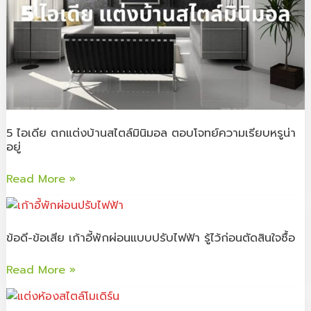
ให้
สไตล์
ตอบ
มิ
โจทย์
นิ
การ
มอล
ใช้
ตอบ
งาน
โจทย์
ความ
เรียบ
5 ไอเดีย ตกแต่งบ้านสไตล์มินิมอล ตอบโจทย์ความเรียบหรูน่า
หรู
อยู่
น่า
อยู่
Read More »
ข้อดี-
ข้อ
ข้อดี-ข้อเสีย เก้าอี้พักผ่อนแบบปรับไฟฟ้า รู้ไว้ก่อนตัดสินใจซื้อ
เสีย
เก้าอี้
Read More »
พัก
ผ่อน
6
แบบ