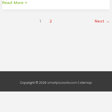
Read More »
ผู้
ตอน
สูง
การ
อายุ
วัด
1
2
Next
→
ไว้
ขนาด
ที่
โซฟา
บ้าน
เบด
ที่
ถูก
ต้อง
ได้
มาตรา
ฐาน
Copyright © 2026
smartplussofa.com
|
sitemap