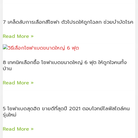
งาน
โซฟา
7
และ
หนัง
เคล็ด
ถูกใจ
แท้
7 เคล็ดลับการเลือกสีโซฟา ตัวโปรดให้ถูกโฉลก ช่วยบำบัดโรค
ลับ
แม่
vs
การ
บ้าน
ไม่
Read More »
เลือก
แท้
สี
8
อย่างไร?
โซฟา
เทคนิค
ไม่
ตัว
8 เทคนิคเลือกซื้อ โซฟาเบดขนาดใหญ่ 6 ฟุต ให้ถูกใจคนทั้ง
เลือก
ให้
บ้าน
โปรด
ซื้อ
ถูก
ให้
โซฟา
หลอก
Read More »
ถูก
เบด
โฉลก
ขนาด
5
ช่วย
ใหญ่
โซฟา
บำบัด
5 โซฟาเบดสุดฮิต ขายดีที่สุดปี 2021 ตอบโจทย์ไลฟ์สไตล์คน
6
เบด
รุ่นใหม่
โรค
ฟุต
สุด
ให้
ฮิต
Read More »
ถูกใจ
ขาย