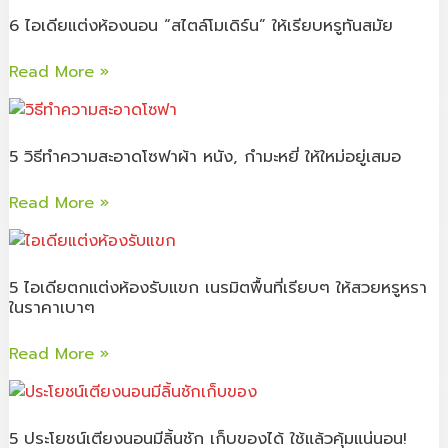
ไอ
ปรับ
6 ไอเดียแต่งห้องนอน “สไตล์โมเดิร์น” ให้เรียบหรูทันสมัย
เดีย
ไฟฟ้า
แต่ง
รู้
Read More »
ห้อง
ไว้
นอน
5
ก่อน
“สไตล์
วิธี
ตัดสิน
โม
5 วิธีทําความสะอาดโซฟาผ้า หนัง, กํามะหยี่ ให้ใหม่อยู่เสมอ
ทํา
ใจ
เดิร์น”
ความ
ซื้อ
ให้
Read More »
สะอาด
เรียบ
โซฟา
5
หรู
ผ้า
ไอ
ทัน
หนัง,
5 ไอเดียตกแต่งห้องรับแขก เนรมิตพื้นที่เรียบๆ ให้สวยหรูหรา
เดีย
สมัย
ในราคาเบาๆ
กํา
ตกแต่ง
มะ
ห้อง
Read More »
หยี่
รับแขก
ให้
เนรมิต
5
ใหม่
พื้นที่
ประโยชน์
อยู่
5 ประโยชน์เตียงนอนมีลิ้นชัก เก็บของได้ ใช้แล้วคุ้มแน่นอน!
เรียบๆ
เตียง