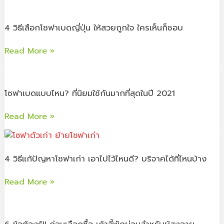
คน
ดี
4
ทั้ง
ที่สุด
วิธี
4 วิธีเลือกโซฟาเบดญี่ปุ่น ให้สวยถูกใจ ใครเห็นก็ชอบ
บ้าน
ปี
เลือก
2021
โซฟา
Read More »
ตอบ
เบด
โจทย์
ญี่ปุ่น
โซฟา
ไลฟ์
ให้
เบด
สไตล์
สวย
โซฟาเบดแบบไหน? ที่นิยมใช้กันมากที่สุดในปี 2021
แบบ
คน
ถูกใจ
ไหน?
รุ่น
Read More »
ใคร
ที่
ใหม่
เห็น
นิยม
4
ก็
ใช้
วิธี
ชอบ
กัน
4 วิธีแก้ปัญหาโซฟาเก่า เอาไปไว้ไหนดี? บริจาคได้ที่ไหนบ้าง
แก้
มาก
ปัญหา
ที่สุด
Read More »
โซฟา
ในปี
เก่า
6
2021
เอา
ข้อ
ไป