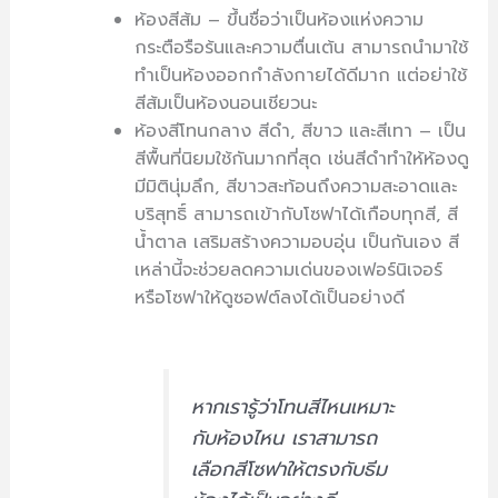
ห้องสีส้ม – ขึ้นชื่อว่าเป็นห้องแห่งความ
กระตือรือร้นและความตื่นเต้น สามารถนำมาใช้
ทำเป็นห้องออกกำลังกายได้ดีมาก แต่อย่าใช้
สีส้มเป็นห้องนอนเชียวนะ
ห้องสีโทนกลาง สีดำ, สีขาว และสีเทา – เป็น
สีพื้นที่นิยมใช้กันมากที่สุด เช่นสีดำทำให้ห้องดู
มีมิตินุ่มลึก, สีขาวสะท้อนถึงความสะอาดและ
บริสุทธิ์ สามารถเข้ากับโซฟาได้เกือบทุกสี, สี
น้ำตาล เสริมสร้างความอบอุ่น เป็นกันเอง สี
เหล่านี้จะช่วยลดความเด่นของเฟอร์นิเจอร์
หรือโซฟาให้ดูซอฟต์ลงได้เป็นอย่างดี
หากเรารู้ว่าโทนสีไหนเหมาะ
กับห้องไหน เราสามารถ
เลือกสีโซฟาให้ตรงกับธีม