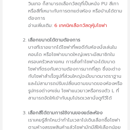
วินเทจ ก็สามารถเลือกวัสดุที่เป็นหนัง PU สีเทา
หรือสีที่เหมาะกับการตกแต่งห้อง หรือบ้านได้ตาม
ต้องการ
อ่านเพิ่มเติม:
6 เทคนิคเลือกวัสดุหุ้มโซฟา
เลือกขนาดได้ตามต้องการ
บางทีเราอยากได้โซฟาที่พอดีกับห้องนั่งเล่นใน
คอนโด หรือโซฟาขนาดใหญ่เพราะมีสมาชิกใน
ครอบครัวหลายคน การสั่งทำโซฟาจะได้ขนาด
โซฟาที่ตรงกับความต้องการมากที่สุด ซึ่งจะต่าง
กับโซฟาสำเร็จรูปที่ส่วนใหญ่จะมีขนาดมาตราฐาน
และไม่สามารถปรับเปลี่ยนตามขนาดของห้องหรือ
รูปทรงต่างๆเช่น โซฟาแนวยาวหรือทรงตัว L ที่
สามารถจัดให้เข้ากับมุมโปรดเวลานั่งดูทีวีได้
เลือกสีได้ตามการใช้งานของแต่ละห้อง
เราเคยรู้สึกไหมว่าทำไมเวลาไปเดินเลือกซื้อโซฟา
ตามห้างสรรพสินค้าแล้วโซฟามักมีสีให้เลือกน้อย