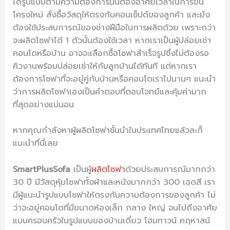
ได้รูปแบบตามความต้องการนั้นต้องอาศัยเวลาในการขึ้น
โครงใหม่ สั่งซื้อวัสดุให้ตรงกับคอนเซ็ปต์ของลูกค้า และยัง
ต้องใช้ประสบการณ์ของช่างฝีมือในการผลิตด้วย เพราะกว่า
จะผลิตโซฟาได้ 1 ตัวนั้นต้องใช้เวลา หากเราเป็นผู้ปล่อยเช่า
คอนโดหรือบ้าน อาจจะเลือกซื้อโซฟาสำเร็จรูปซึ่งไม่ต้องรอ
คิวงานพร้อมปล่อยเช่าให้กับลูกบ้านได้ทันที แต่หากเรา
ต้องการโซฟาที่จะอยู่คู่กับบ้านหรือคอนโดเราไปนานๆ แนะนำ
ว่าการผลิตโซฟาเองเป็นคำตอบที่ตอบโจทย์และคุ้มค่ามาก
ที่สุดอย่างแน่นอน
หากคุณกำลังหาผู้ผลิตโซฟาชั้นนำในประเทศไทยแล้วละก็
แนะนำที่นี่เลย
SmartPlusSofa
เป็นผู้
ผลิตโซฟา
ด้วยประสบการณ์มากกว่า
30 ปี มีวัสดุหุ้มโซฟาทั้งผ้าและหนังมากกว่า 300 เฉดสี เรา
มีผู้แนะนำรูปแบบโซฟาให้ตรงกับความต้องการของลูกค้า ไม่
ว่าจะอยู่คอนโดที่มีขนาดห้องเล็ก กลาง ใหญ่ จนไปถึงอาศัย
แบบครอบครัวในรูปแบบของบ้านเดี่ยว โฮมทาวน์ คฤหาสน์