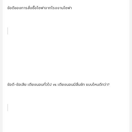
ข้อดีของการสั่งซื้อโซฟาจากโรงงานโซฟา​
ข้อดี-ข้อเสีย เตียงนอนทั่วไป vs เตียงนอนมีลิ้นชัก แบบไหนดีกว่า?