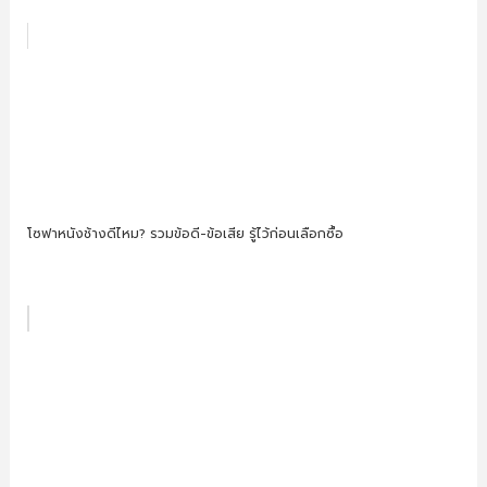
โซฟาหนังช้างดีไหม? รวมข้อดี-ข้อเสีย รู้ไว้ก่อนเลือกซื้อ