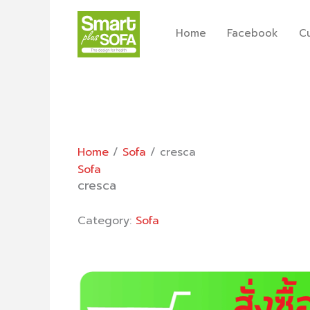
Skip
to
Home
Facebook
C
content
Home
/
Sofa
/ cresca
Sofa
cresca
Category:
Sofa