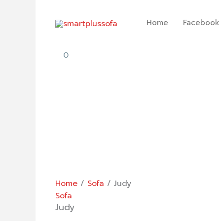
Skip
to
Home
Facebook
content
0
Home
/
Sofa
/ Judy
Sofa
Judy