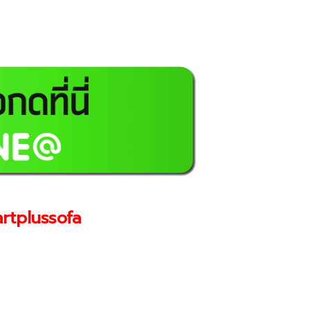
rtplussofa