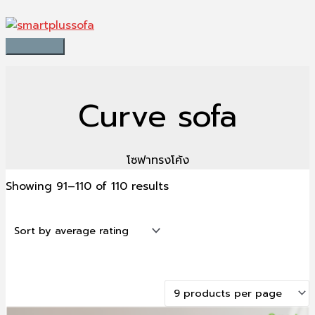
Sorted
Skip
Main
S
by
to
average
e
Menu
rating
content
a
r
c
Curve sofa
h
f
o
โซฟาทรงโค้ง
r
Showing 91–110 of 110 results
: