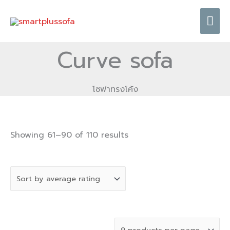
Skip
Mai
to
content
Me
Curve sofa
โซฟาทรงโค้ง
Sorted
Showing 61–90 of 110 results
by
average
rating