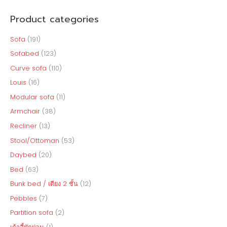
a
Product categories
r
c
Sofa
(191)
h
Sofabed
(123)
f
Curve sofa
(110)
o
Louis
(16)
r
Modular sofa
(11)
:
Armchair
(38)
Recliner
(13)
Stool/Ottoman
(53)
Daybed
(20)
Bed
(63)
Bunk bed / เตียง 2 ชั้น
(12)
Pebbles
(7)
Partition sofa
(2)