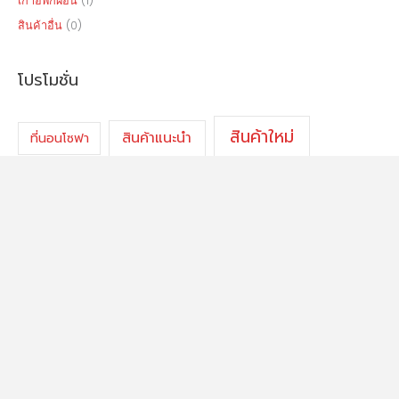
เก้าอี้พักผ่อน
(1)
สินค้าอื่น
(0)
โปรโมชั่น
สินค้าใหม่
สินค้าแนะนำ
ที่นอนโซฟา
โซฟาเบดขนาด 210 cm
โซฟาเบดปรับนอนได้
Copyright © 2026
smartplussofa.com
|
sitemap