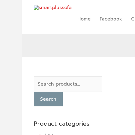
Skip
to
content
Home
Facebook
C
S
e
Search
a
r
c
Product categories
h