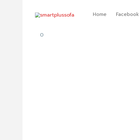
Skip
to
Home
Facebook
content
0
เก้าอี้
พัก
ผ่อน
ลอนดอน
London
หนัง
สี
ครีม
quantity