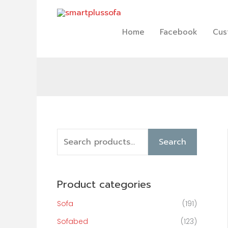
Skip
to
content
Home
Facebook
Cus
S
Search
e
a
Product categories
r
c
Sofa
(191)
h
Sofabed
(123)