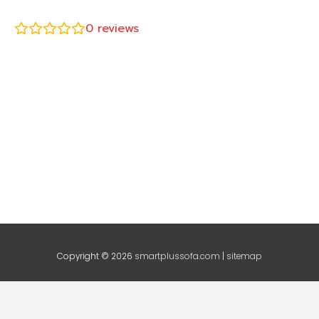
0
reviews
Copyright © 2026
smartplussofa.com
|
sitemap