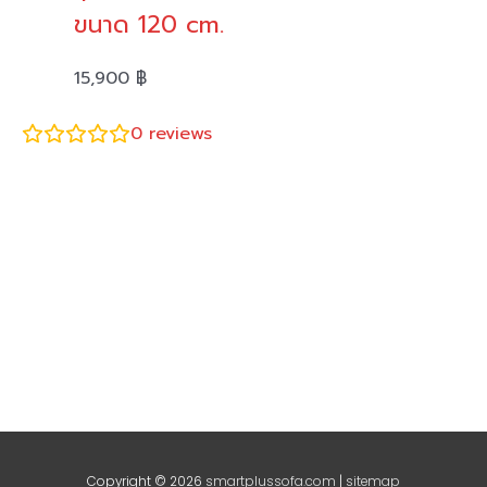
ขนาด 120 cm.
15,900
฿
0
reviews
Copyright © 2026
smartplussofa.com
|
sitemap