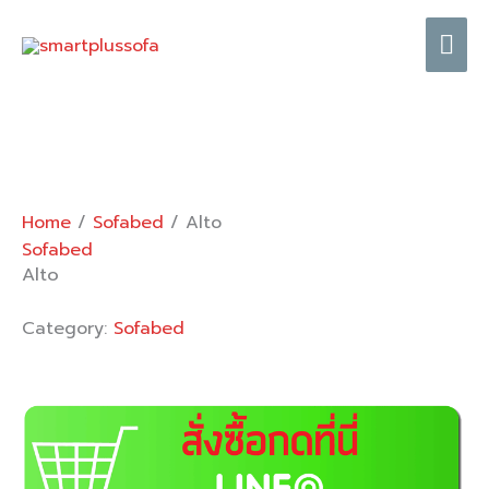
Skip
Mai
to
content
Me
Home
/
Sofabed
/ Alto
Sofabed
Alto
Category:
Sofabed