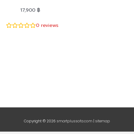
17,900
฿
0
reviews
Copyright © 2026
smartplussofa.com
|
sitemap