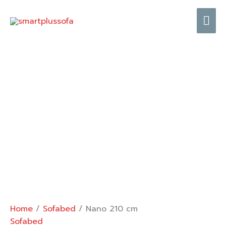
Skip
Mai
to
content
Me
Home
/
Sofabed
/ Nano 210 cm
Sofabed