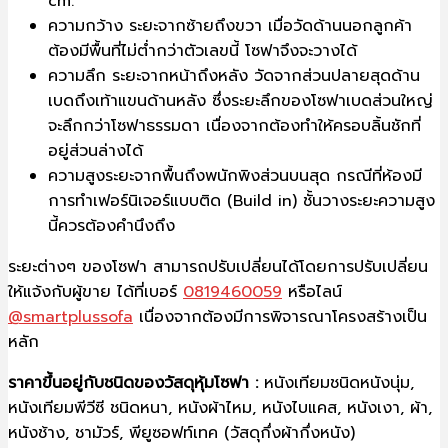
cm.
ความกว้าง ระยะจากซ้ายถึงขวา เมื่อวัดด้านนอกลูกค้า
ต้องมีพื้นที่ไม่ต่ำกว่าตัวเลขนี้ โซฟาจึงจะวางได้
ความลึก ระยะจากหน้าถึงหลัง วัดจากส่วนปลายสุดด้าน
เบดถึงเท้าแขนด้านหลัง ซึ่งระยะลึกของโซฟาเบดส่วนใหญ่
จะลึกกว่าโซฟาธรรมดา เนื่องจากต้องทำให้ครอบลิ้นชักที่
อยู่ส่วนล่างได้
ความสูงระยะจากพื้นถึงพนักพิงส่วนบนสุด กรณีที่ห้องมี
การทำเฟอร์นิเจอร์แบบติด (Build in) ชั้นวางระยะความสูง
นี้ควรต้องคำนึงถึง
ระยะต่างๆ ของโซฟา สามารถปรับเปลี่ยนได้โดยการปรับเปลี่ยน
ให้แจ้งกับผู้ขาย ได้ที่เบอร์
0819460059
หรือไลน์
@smartplussofa
เนื่องจากต้องมีการพิจารณาโครงสร้างเป็น
หลัก
ราคาขึ้นอยู่กับชนิดของวัสดุหุ้มโซฟา :
หนังเทียมชนิดหนังนุ่ม,
หนังเทียมพีวีซี ชนิดหนา, หนังผ้าไหม, หนังไบแคส, หนังเงา, ผ้า,
หนังช้าง, ชามัวร์, พียูซอฟท์เทค (วัสดุกึ่งผ้ากึ่งหนัง)